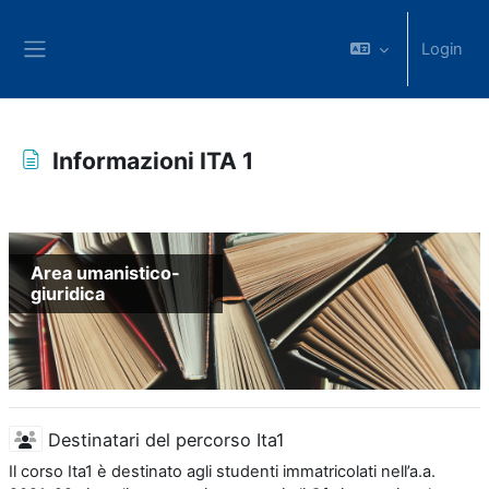
Vai al contenuto principale
Login
Pannello laterale
Informazioni ITA 1
Aggregazione dei criteri
Area umanistico-
giuridica
Destinatari del percorso Ita1
Il corso Ita1 è destinato agli studenti immatricolati nell’a.a.