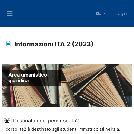
Vai al contenuto principale
Login
Pannello laterale
Informazioni ITA 2 (2023)
Aggregazione dei criteri
Area umanistico-
giuridica
Destinatari del percorso Ita2
Il corso Ita2 è destinato agli studenti immatricolati nell’a.a.