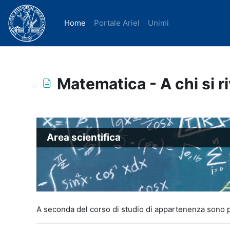
Vai al contenuto principale
Home
Portale Ariel
Unimi
Matematica - A chi si r
Aggregazione dei criteri
Area scientifica
A seconda del corso di studio di appartenenza sono pr