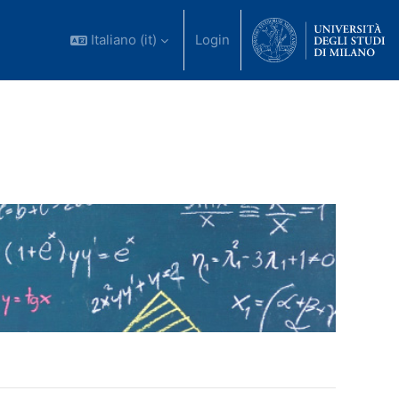
Italiano ‎(it)‎
Login