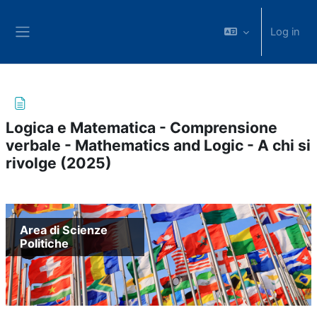
Skip to main content
Log in
Side panel
Logica e Matematica - Comprensione
verbale - Mathematics and Logic - A chi si
rivolge (2025)
Completion requirements
Area di Scienze
Politiche