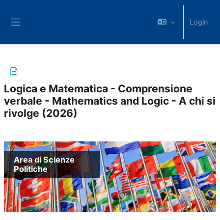
Vai al contenuto principale
Login
Pannello laterale
Logica e Matematica - Comprensione
verbale - Mathematics and Logic - A chi si
rivolge (2026)
Aggregazione dei criteri
Area di Scienze
Politiche